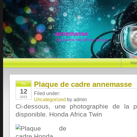
annemasse
Just another WordPress weblog
Ho
Plaque de cadre annemasse
Mar
12
Filed under:
2023
Uncategorized
by admin
Ci-dessous, une photographie de la 
disponible. Honda Africa Twin